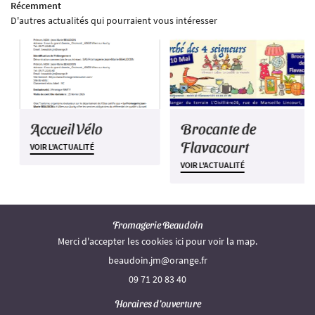
Récemment
LIEUX DE VENTE
D'autres actualités qui pourraient vous intéresser
DES POINTS DE VENTE
Restez infor
ACTUALITÉS
Inscription Newsle
CONTACT
Accueil Vélo
Brocante de
Flavacourt
VOIR L'ACTUALITÉ
VOIR L'ACTUALITÉ
Fromagerie Beaudoin
Merci d'accepter les cookies
ici
pour voir la map.
09 71 20 83 40
Horaires d'ouverture