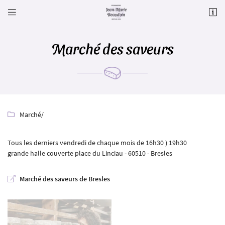


Le Gd Chem. (Orsimont),
60650 Villers-sur-Auchy
09 71 20 83 40
Marché des saveurs
Marché
/

Tous les derniers vendredi de chaque mois de 16h30 ) 19h30
grande halle couverte place du Linciau - 60510 - Bresles
Adresse email de réception

Marché des saveurs de Bresles
Recopier le code ci-contre

Rafraîchir le captcha
