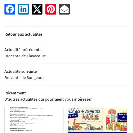
Une question ?
ACCUEIL
L’EXPLOITATION
09 71 20 83 40
Retour aux actualités
PRODUITS
Rejoignez-nous 
LIEUX DE VENTE
Actualité précédente
Brocante de Flavacourt
DES POINTS DE VENTE
Actualité suivante
Restez infor
ACTUALITÉS
Brocante de Songeons
Inscription Newsle
CONTACT
Récemment
D'autres actualités qui pourraient vous intéresser