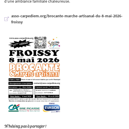
d’une ambiance familiale chaleureuse.
asso-carpediem.org/brocante-marche-artisanal-du-8-mai-2026-
froissy
En cochant cette case, vous consentez à recevoir nos propositions commerciales à l'adresse
email indiqué ci-dessus. Vous pouvez vous désinscrire à tout moment en utilisant
le
formulaire de désinscription
.
Inscription
N'hésitez pas à partager !