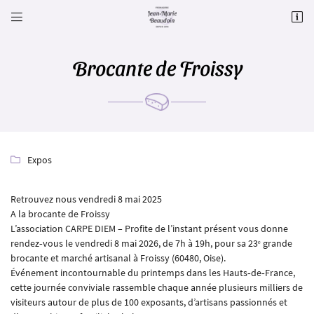


Le Gd Chem. (Orsimont),
60650 Villers-sur-Auchy
09 71 20 83 40
Brocante de Froissy
Expos

Retrouvez nous vendredi 8 mai 2025
A la brocante de Froissy
Adresse email de réception

L’association CARPE DIEM – Profite de l’instant présent vous donne
rendez‑vous le vendredi 8 mai 2026, de 7h à 19h, pour sa 23ᵉ grande
Recopier le code ci-contre

brocante et marché artisanal à Froissy (60480, Oise).
Événement incontournable du printemps dans les Hauts‑de‑France,
Rafraîchir le captcha

cette journée conviviale rassemble chaque année plusieurs milliers de
visiteurs autour de plus de 100 exposants, d’artisans passionnés et