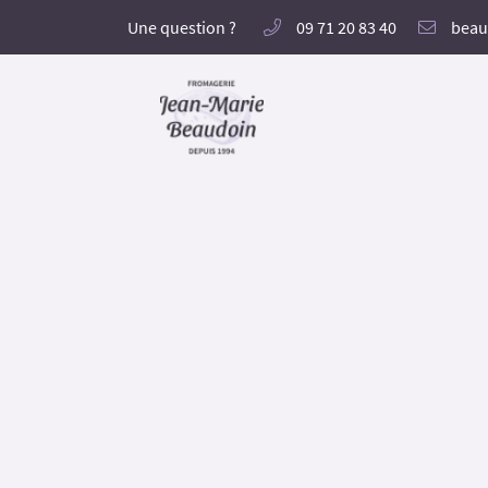
Une question ?
09 71 20 83 40
Le Gd Chem. (Orsimont),
60650 Villers-sur-Auchy
09 71 20 83 40
Adresse email de réception
