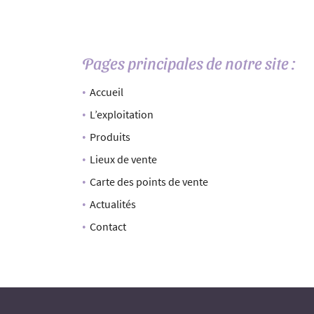
Recopier le code ci-contre

Rafraîchir le captcha

Pages principales de notre site :
En cochant cette case, vous consentez à recevoir nos propositions commerciales à
email indiqué ci-dessus. Vous pouvez vous désinscrire à tout moment en utilisant
Accueil
de désinscription
.
L’exploitation
Inscription
Produits
Lieux de vente
Carte des points de vente
Actualités
Contact