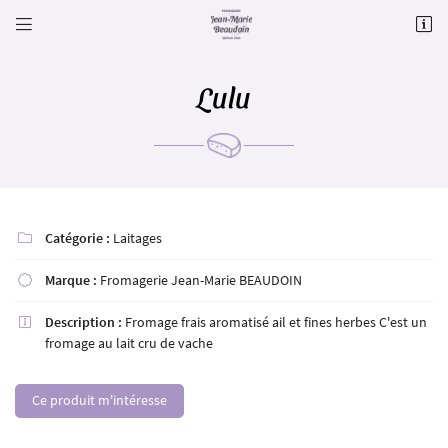


Le Gd Chem. (Orsimont),
60650 Villers-sur-Auchy
09 71 20 83 40
Lulu
Catégorie :
Laitages

Marque :
Fromagerie Jean-Marie BEAUDOIN

Adresse email de réception

Description :
Fromage frais aromatisé ail et fines herbes C'est un

fromage au lait cru de vache
Recopier le code ci-contre

Ce produit m'intéresse
Rafraîchir le captcha
