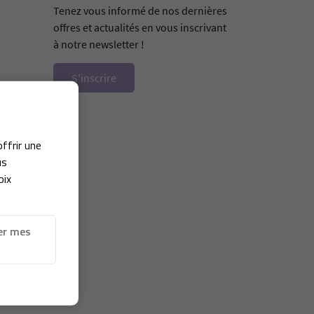
Tenez vous informé de nos dernières
offres et actualités en vous inscrivant
à notre newsletter !
S'inscrire
offrir une
us
oix
er mes