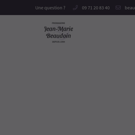
Une question ?
09 71 20 83 40
Le Gd Chem. (Orsimont),
60650 Villers-sur-Auchy
09 71 20 83 40
Adresse email de réception
