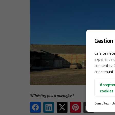
Gestion 
Ce site néce
expérience u
consentez à
concernant l
Accepter
cookies
N'hésitez pas à partager !
Consultez not