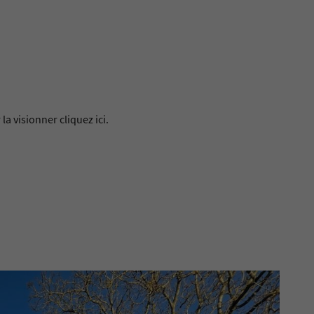
 l'adresse
le formulaire
 la visionner cliquez
ici
.