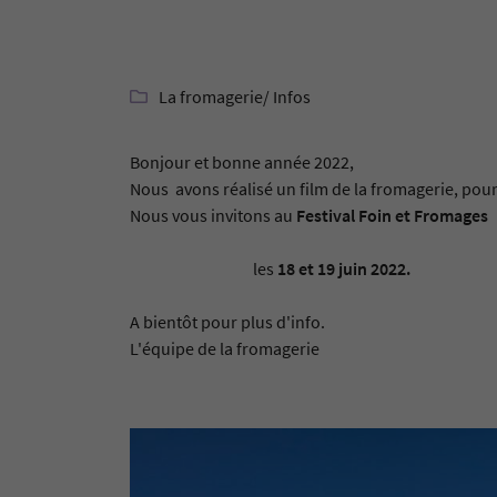
Recopier le code ci-contre

Rafraîchir le captcha

La fromagerie
/ Infos

En cochant cette case, vous consentez à recevoir nos propositions commerciales à
email indiqué ci-dessus. Vous pouvez vous désinscrire à tout moment en utilisant
de désinscription
.
Bonjour et bonne année 2022,
Nous avons réalisé un film de la fromagerie, pour
Inscription
Nous vous invitons au
Festival Foin et Fromages
les
18 et 19 juin 2022.
A bientôt pour plus d'info.
L'équipe de la fromagerie