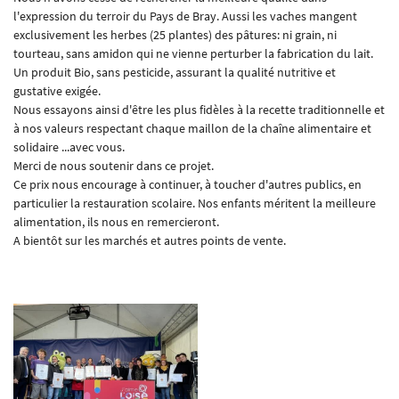
l'expression du terroir du Pays de Bray. Aussi les vaches mangent
exclusivement les herbes (25 plantes) des pâtures: ni grain, ni
tourteau, sans amidon qui ne vienne perturber la fabrication du lait.
Un produit Bio, sans pesticide, assurant la qualité nutritive et
En cochant cette case, vous consentez à recevoir nos propositions commerciales à l'adresse
gustative exigée.
email indiqué ci-dessus. Vous pouvez vous désinscrire à tout moment en utilisant
le
formulaire de désinscription
.
Nous essayons ainsi d'être les plus fidèles à la recette traditionnelle et
à nos valeurs respectant chaque maillon de la chaîne alimentaire et
Inscription
solidaire ...avec vous.
Merci de nous soutenir dans ce projet.
Ce prix nous encourage à continuer, à toucher d'autres publics, en
particulier la restauration scolaire. Nos enfants méritent la meilleure
alimentation, ils nous en remercieront.
A bientôt sur les marchés et autres points de vente.