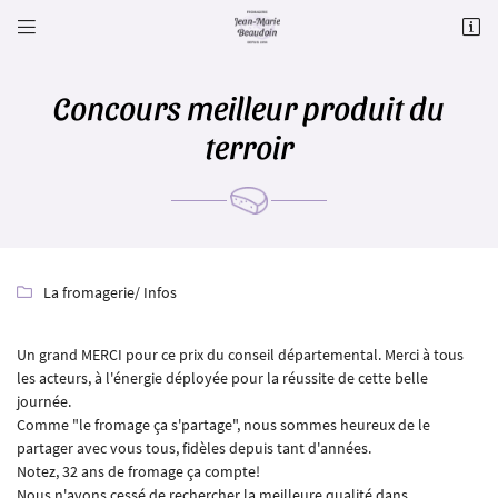


Le Gd Chem. (Orsimont),
60650 Villers-sur-Auchy
09 71 20 83 40
Concours meilleur produit du
terroir
La fromagerie
/ Infos

Adresse email de réception

Un grand MERCI pour ce prix du conseil départemental. Merci à tous
les acteurs, à l'énergie déployée pour la réussite de cette belle
journée.
Recopier le code ci-contre

Comme "le fromage ça s'partage", nous sommes heureux de le
partager avec vous tous, fidèles depuis tant d'années.
Rafraîchir le captcha

Notez, 32 ans de fromage ça compte!
Nous n'avons cessé de rechercher la meilleure qualité dans