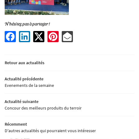
Une question ?
ACCUEIL
N'hésitez pas à partager !
L’EXPLOITATION
09 71 20 83 40
PRODUITS
Rejoignez-nous 
Retour aux actualités
LIEUX DE VENTE
Actualité précédente
DES POINTS DE VENTE
Evenements de la semaine
Restez infor
ACTUALITÉS
Actualité suivante
Concour des meilleurs produits du terroir
Inscription Newsle
CONTACT
Récemment
D'autres actualités qui pourraient vous intéresser